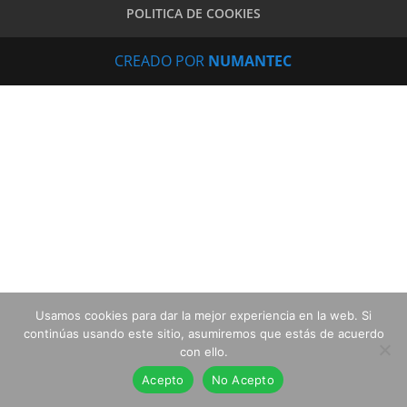
POLITICA DE COOKIES
CREADO POR
NUMANTEC
Usamos cookies para dar la mejor experiencia en la web. Si
continúas usando este sitio, asumiremos que estás de acuerdo
con ello.
Acepto
No Acepto